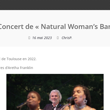
Concert de « Natural Woman’s Ba
16 mai 2023
ChrisP.
al de Toulouse en 2022.
res d’Aretha Franklin