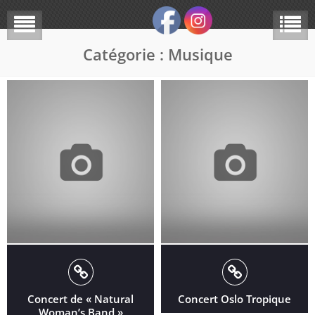
Catégorie :
Musique
Concert de « Natural
Concert Oslo Tropique
Woman’s Band »